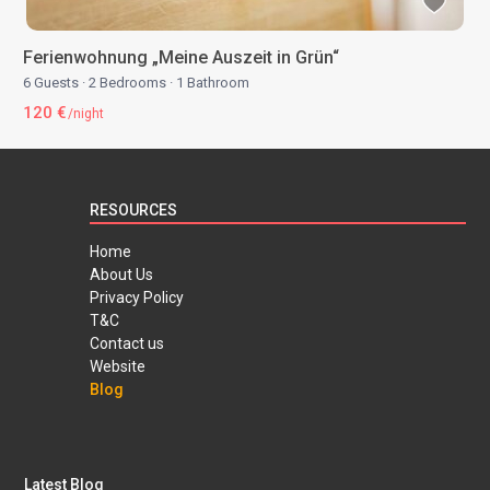
Ferienwohnung „Meine Auszeit in Grün“
6 Guests
·
2 Bedrooms
·
1 Bathroom
120 €
/night
RESOURCES
Home
About Us
Privacy Policy
T&C
Contact us
Website
Blog
Latest Blog