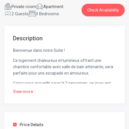
Private room
Apartment
Check Availability
2 Guests
0 Bedrooms
Description
Bienvenue dans notre Suite !
Ce logement chaleureux et lumineux offrant une
chambre confortable avec salle de bain attenante, sera
parfaite pour une escapade en amoureux.
Conçu pour accueillir jusqu’à 2 personnes, ce joyau est
l’escapade idéale pour vos vacances.
View more
Cette splendide Suite, d’une superficie d’environ 45 m²,
avec une vue imprenable sur une magnifique piscine
vous assure un moment de détente incomparable.
Confort et Sérénité:
Price Details
→ Une chambre avec un lit double confortable.