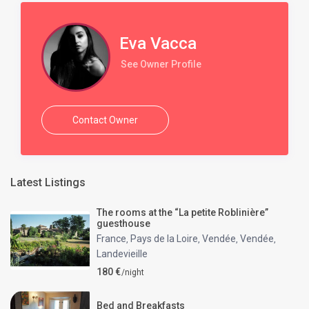
Eva Vacca
See Owner Profile
Contact Owner
Latest Listings
The rooms at the “La petite Roblinière”
guesthouse
France
Pays de la Loire
Vendée
Vendée
,
,
,
,
Landevieille
180 €
/night
Bed and Breakfasts