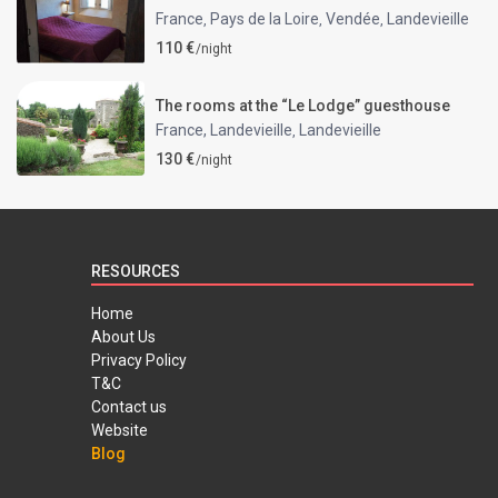
France
Pays de la Loire
Vendée
Landevieille
,
,
,
110 €
/night
The rooms at the “Le Lodge” guesthouse
France, Landevieille
Landevieille
,
130 €
/night
RESOURCES
Home
About Us
Privacy Policy
T&C
Contact us
Website
Blog