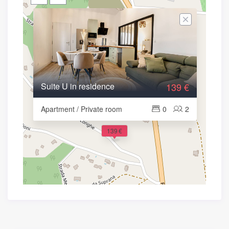
Suite U in residence
139 €
Apartment / Private room
0
2
139 €