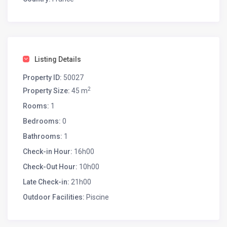
→ Service de ménage à la fin de votre séjour pour
profiter pleinement de chaque instant de vos vacances.
Ne manquez pas l’occasion de créer des souvenirs
inoubliables ; Réservez dès maintenant pour des
vacances incomparable à Talasani !
Listing Details
Property ID:
50027
2
Property Size:
45 m
Rooms:
1
Bedrooms:
0
Bathrooms:
1
Check-in Hour:
16h00
Check-Out Hour:
10h00
Late Check-in:
21h00
Outdoor Facilities:
Piscine