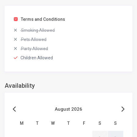
Terms and Conditions
Smoking Allowed
Pets Allowed
Party Allowed
Children Allowed
Availability
August 2026
M
T
W
T
F
S
S